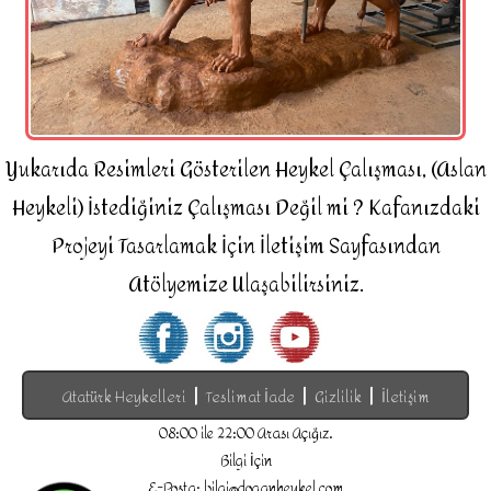
Yukarıda Resimleri Gösterilen Heykel Çalışması, (Aslan
Heykeli) İstediğiniz Çalışması Değil mi ? Kafanızdaki
Projeyi Tasarlamak İçin İletişim Sayfasından
Atölyemize Ulaşabilirsiniz.
|
|
|
Atatürk Heykelleri
Teslimat İade
Gizlilik
İletişim
08:00 ile 22:00 Arası Açığız.
Bilgi İçin
E-Posta: bilgi@doganheykel.com