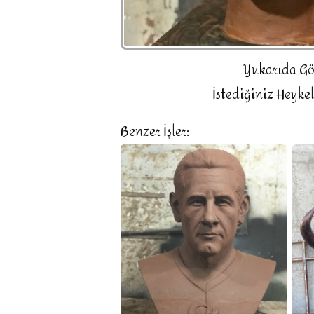
Yukarıda Gör
İstediğiniz Heykel
Benzer İşler: