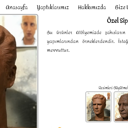
Anasayfa
Yaptıklarımız
Hakkımızda
Bize 
Özel Sip
Bu ürünler Atölyemizde şahısların ö
yapımlarından örneklerdendir. İste
mevvuttur.
Resimleri Büyütmek 